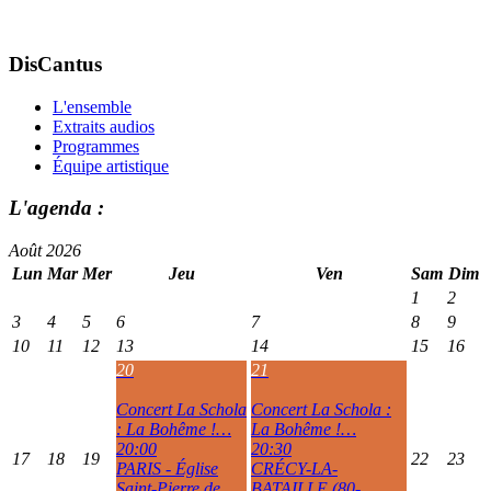
DisCantus
L'ensemble
Extraits audios
Programmes
Équipe artistique
L'agenda :
Août 2026
Lun
Mar
Mer
Jeu
Ven
Sam
Dim
1
2
3
4
5
6
7
8
9
10
11
12
13
14
15
16
20
21
Concert La Schola
Concert La Schola :
: La Bohême !…
La Bohême !…
20:00
20:30
17
18
19
22
23
PARIS - Église
CRÉCY-LA-
Saint-Pierre de
BATAILLE (80-