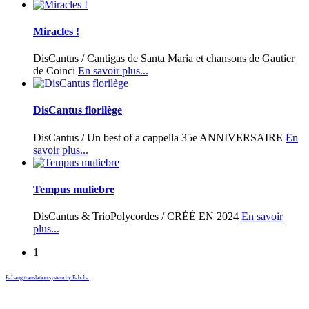
Miracles !
DisCantus / Cantigas de Santa Maria et chansons de Gautier
de Coinci
En savoir plus...
DisCantus florilège
DisCantus / Un best of a cappella 35e ANNIVERSAIRE
En
savoir plus...
Tempus muliebre
DisCantus & TrioPolycordes / CRÉÉ EN 2024
En savoir
plus...
1
FaLang translation system by Faboba