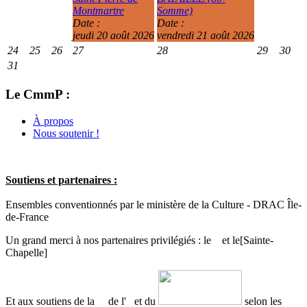
Montmartre
Somme)
Date :
Date :
jeudi 20 août 2026
vendredi 21 août 2026
24
25
26
27
28
29
30
31
Le CmmP :
À propos
Nous soutenir !
Soutiens et partenaires :
Ensembles conventionnés par le ministère de la Culture - DRAC Île-
de-France
Un grand merci à nos partenaires privilégiés : le
et le
[Sainte-
Chapelle]
Et aux soutiens de la
de l'
et du
selon les