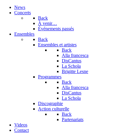
précédente
précédent
suivante
suivant
News
Concerts
Back
À venir…
Événements passés
Ensembles
Back
Ensembles et artistes
Back
Alla francesca
DisCantus
La Schola
Brigitte Lesne
Programmes
Back
Alla francesca
DisCantus
La Schola
Discographie
Action culturelle
Back
Partenariats
Videos
Contact