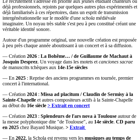
Le recrutement s'adresse en priorité aux jeunes étudiant chanteurs ou
déjà professionnels, rejoints par quelques autres plus expérimentés et
déjà familiarisés à ces répertoires, dans un esprit de transmission
intergénérationnelle sur le modèle d'une
schola
médiévale
imaginaire. Un noyau très stable s'est peu à peu constitué créant une
véritable identité sonore.
Autour d'un programme original, une nouvelle création est proposée
à peu près chaque année aboutissant à un concert et à sa diffusion.
— Création
2026
:
La Bohême… / de Guillaume de Machaut à
Josquin Desprez
. Un voyage dans les motets et
canciones sacrae
de manuscrits tchèques aux
14e-15e siècles
— En
2025
: Reprise des anciens programmes en tournée, premier
concert à l'international.
— Création
2024
:
Missa ad placitum / Claudin de Sermisy à la
Sainte-Chapelle
et autres compositeurs actifs à la Sainte-Chapelle
au début du
16e siècle
> Extrait en concert
— Création
2023
:
Splendeurs de l'ars nova à Toulouse
autour de
la messe polyphonique dite "de Toulouse", au
14e siècle
.
CD paru
en 2025
chez Bayard Musique.
>
Extrait
— En
2022
, la Schola est revenu vers les
musiques au temps de