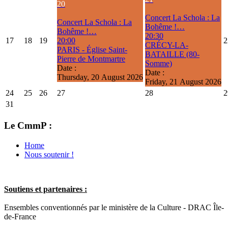
20
Concert La Schola : La
Concert La Schola : La
Bohême !…
Bohême !…
20:30
17
18
19
20:00
2
CRÉCY-LA-
PARIS - Église Saint-
BATAILLE (80-
Pierre de Montmartre
Somme)
Date :
Date :
Thursday, 20 August 2026
Friday, 21 August 2026
24
25
26
27
28
2
31
Le CmmP :
Home
Nous soutenir !
Soutiens et partenaires :
Ensembles conventionnés par le ministère de la Culture - DRAC Île-
de-France