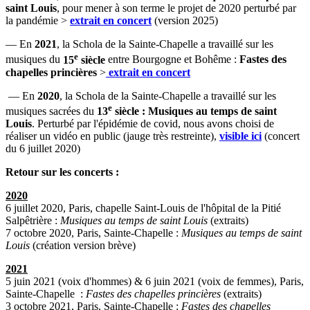
saint Louis
, pour mener à son terme le projet de 2020 perturbé par
la pandémie >
extrait en concert
(version 2025)
— En
2021
, la Schola de la Sainte-Chapelle a travaillé sur les
e
musiques du
15
siècle
entre Bourgogne et Bohême :
Fastes des
chapelles princières
>
extrait en concert
— En
2020
, la Schola de la Sainte-Chapelle a travaillé sur les
e
musiques sacrées du
13
siècle : Musiques au temps de saint
Louis
. Perturbé par l'épidémie de covid, nous avons choisi de
réaliser un vidéo en public (jauge très restreinte),
visible ici
(concert
du 6 juillet 2020)
Retour sur les concerts :
2020
6 juillet 2020, Paris, chapelle Saint-Louis de l'hôpital de la Pitié
Salpêtrière :
Musiques au temps de saint Louis
(extraits)
7 octobre 2020, Paris, Sainte-Chapelle :
Musiques au temps de saint
Louis
(création version brève)
2021
5 juin 2021 (voix d'hommes) & 6 juin 2021 (voix de femmes), Paris,
Sainte-Chapelle :
Fastes des chapelles princières
(extraits)
3 octobre 2021, Paris, Sainte-Chapelle :
Fastes des chapelles