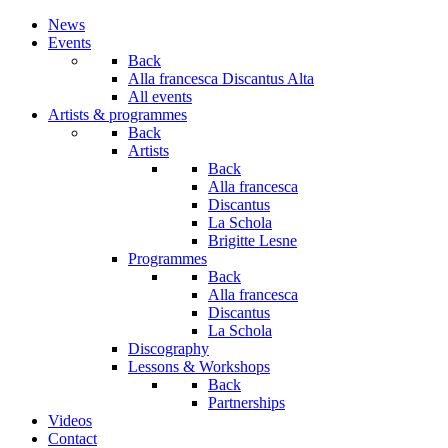
Year
Month
Year
Month
News
Events
Back
Alla francesca Discantus Alta
All events
Artists & programmes
Back
Artists
Back
Alla francesca
Discantus
La Schola
Brigitte Lesne
Programmes
Back
Alla francesca
Discantus
La Schola
Discography
Lessons & Workshops
Back
Partnerships
Videos
Contact