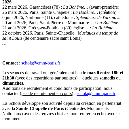
2026
22 mars 2026, Garancières (78) :
La Bohême…
(avant-première)
26 mars 2026, Paris, Sainte-Chapelle :
La Bohême…
(création)
6 juin 2026, Narbonne (11), cathédrale :
Splendeurs de l'ars nova
20 août 2026, Paris, Saint-Pierre de Montmartre… :
La Bohême…
21 août 2026, Crécy-en-Ponthieu (80), église… :
La Bohême…
22 octobre 2026, Paris, Sainte-Chapelle :
Musiques au temps de
saint Louis
(8e centenaire sacre saint Louis)
…
Contact
:
schola@cmm-paris.fr
Les séances de travail ont généralement lieu le
mardi entre 18h et
21h30
(avec des répartitions par pupitres) + quelques
samedis
ou
dimanches
.
Auditions de recrutement et conditions de participation, nous
contacter (
pas de recrutement en cours
) :
schola@cmm-paris.fr
La Schola développe son activité depuis sa création en partenariat
avec la
Sainte-Chapelle de Paris
(Centre des Monuments
Nationaux) avec des œuvres choisies pour entrer en écho avec le
monument.