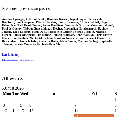
Membres, présents ou passés :
Antoine Ageorges, †Hiromi Bando, Blandine Bouvier, Ingrid Boyer, Florence de
Brebisson, Paul Campana, Pierre Chépélov, Fanny Constans, Nicolas Delobel, Hugo
Delor, Jean-Paul Drudi-Fourès, Pierre Dutillieux, Sandro de Gasparo, Constance Grard,
Paul de Guerry, Thibaut Guyot, Magali Hochet, Maximilien Hondermarck, Raphaël
Joanne, Loan Lascaux, Minh-Duc Lê, Dorothée Leclair, Thomas Lépilliez, Mathias
Lunghi, Camile Macinenti, Lise Malézé, Daniela Maltrain, Anne Marteyn, Lucia Martin-
Maestro Verbo, Julia Marty, Clara Moret, Valérie Nunes-Le Page, Vincent Pislar, Brice
Ramondenc, Oriane Ribalet, Anémone Robic, Alicia Santos, Maxime Sebbag, Raphaëlle
Thomas, Perrine Vandecastèle, Jean-Marc Vié.
back to top
FaLang translation system by Faboba
All events
August 2026
Mon
Tue
Wed
Thu
Fri
S
1
3
4
5
6
7
8
10
11
12
13
14
1
21